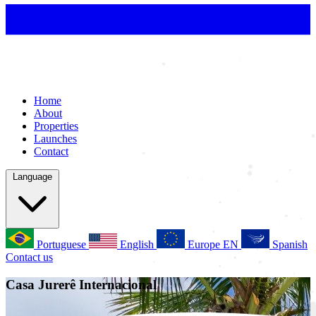
Home
About
Properties
Launches
Contact
Language
Portuguese
English
Europe EN
Spanish
Contact us
Casa Jurerê Internacional