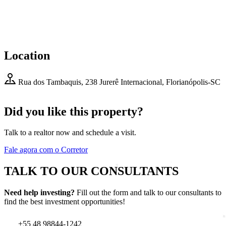
Location
Rua dos Tambaquis, 238 Jurerê Internacional, Florianópolis-SC
Leaflet
|
© OpenStreetMap contributors
×
+
Casa Jurerê Internacional
Did you like this property?
Rua dos Tambaquis, 238 Jurerê Internacional,
−
Florianópolis-SC
Talk to a realtor now and schedule a visit.
Fale agora com o Corretor
TALK TO OUR CONSULTANTS
Need help investing?
Fill out the form and talk to our consultants to
find the best investment opportunities!
+55 48 98844-1242